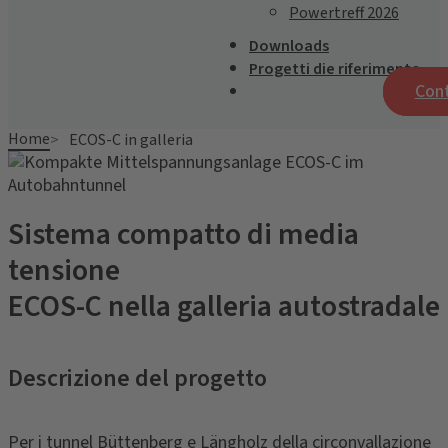
Powertreff 2026
Downloads
Progetti die riferimento
Con
Home
ECOS-C in galleria
Sistema compatto di media
tensione
ECOS-C nella galleria autostradale
Descrizione del progetto
Per i tunnel Büttenberg e Längholz della circonvallazione