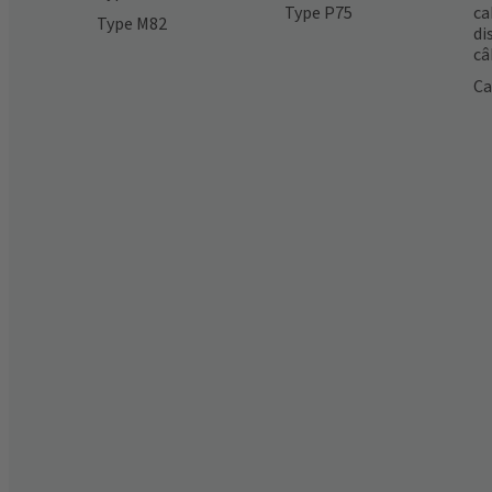
Type P75
ca
Type M82
di
câ
Ca