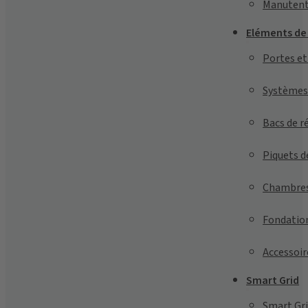
Manutent
Eléments de
Portes et
Systèmes 
Bacs de r
Piquets d
Chambres
Fondatio
Accessoir
Smart Grid
Smart Gri