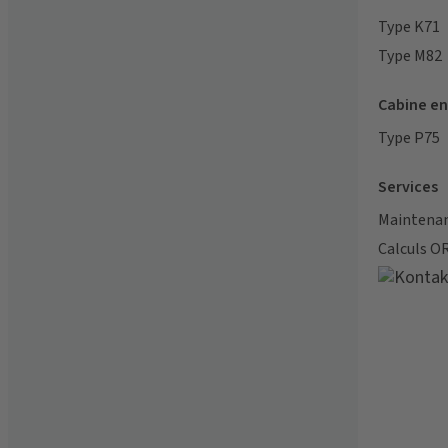
Type K71
Type M82
Cabine en
Type P75
Services
Maintenanc
Calculs O