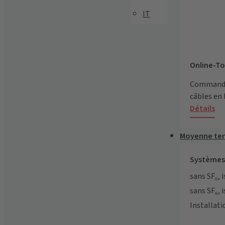
IT
Online-To
Commandez
câbles en 
Détails
Moyenne te
Systèmes
sans SF₆, i
sans SF₆, i
Installati