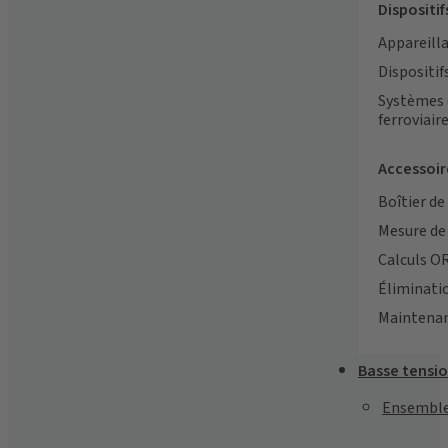
Dispositi
Appareilla
Dispositi
Systèmes 
ferroviair
Accessoir
Boîtier d
Mesure de 
Calculs O
Éliminati
Maintena
Basse tensi
Ensemble