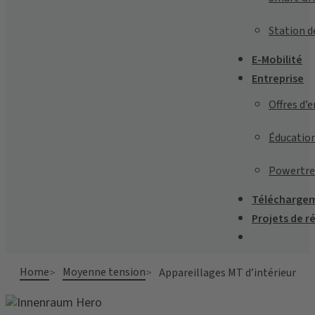
Station d
E-Mobilité
Entreprise
Offres d’
Éducatio
Powertre
Télécharge
Projets de r
Home
Moyenne tension
Appareillages MT d’intérieur