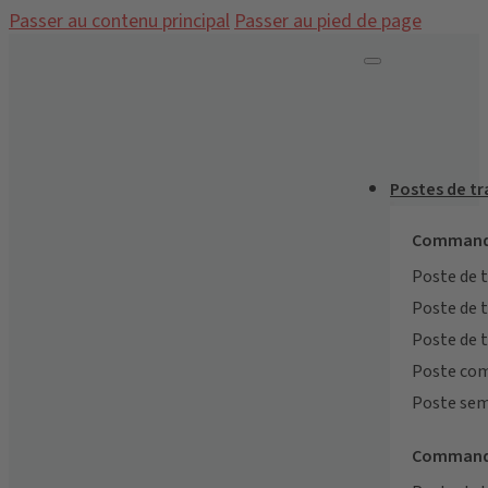
Passer au contenu principal
Passer au pied de page
Postes de t
Commande
Poste de 
Poste de 
Poste de 
Poste co
Poste sem
Commande