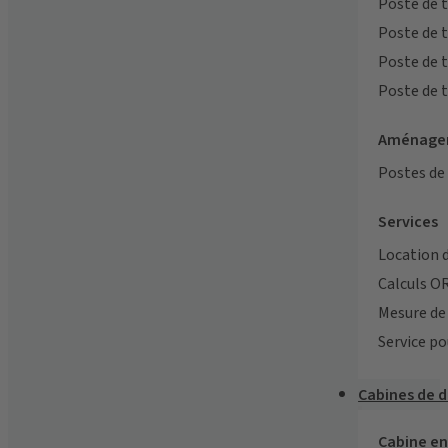
Poste de 
Poste de 
Poste de 
Poste de 
Aménagem
Postes de
Services
Location 
Calculs O
Mesure de 
Service po
Cabines de d
Cabine e