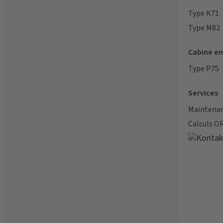
Type K71
Type M82
Cabine en
Type P75
Services
Maintenanc
Calculs O