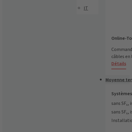
IT
Online-To
Commandez
câbles en 
Détails
Moyenne te
Systèmes
sans SF₆, i
sans SF₆, i
Installati