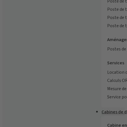
Poste de 
Poste de 
Poste de 
Poste de 
Aménagem
Postes de
Services
Location 
Calculs O
Mesure de 
Service po
Cabines de d
Cabine e