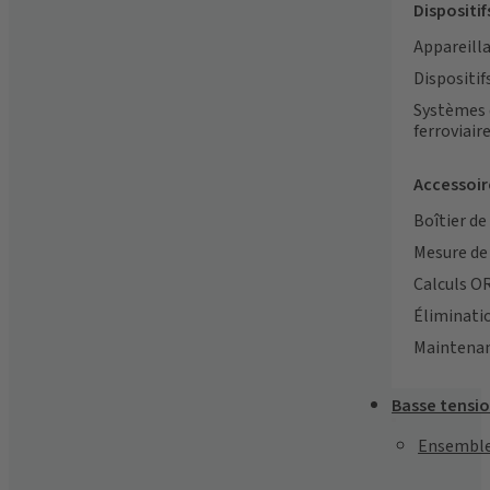
Dispositi
Appareilla
Dispositi
Systèmes 
ferroviair
Accessoir
Boîtier d
Mesure de 
Calculs O
Éliminati
Maintena
Basse tensi
Ensemble