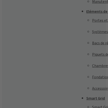
Manutent
Eléments de
Portes et
Systèmes 
Bacs de r
Piquets d
Chambres
Fondatio
Accessoir
Smart Grid
Smart Gri