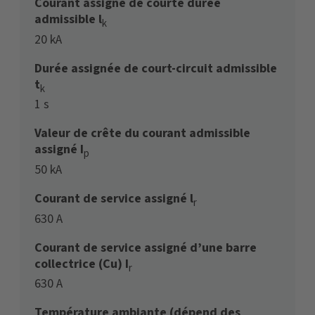
Courant assigné de courte durée
admissible l
k
20 kA
Durée assignée de court-circuit admissible
t
k
1 s
Valeur de crête du courant admissible
assigné I
p
50 kA
Courant de service assigné l
r
630 A
Courant de service assigné d’une barre
collectrice (Cu) I
r
630 A
Température ambiante (dépend des