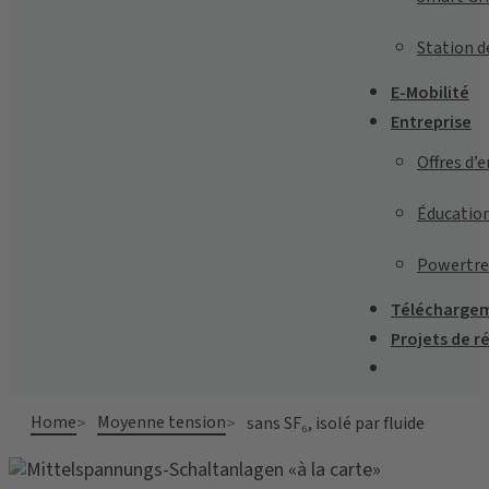
Station d
E-Mobilité
Entreprise
Offres d’
Éducatio
Powertre
Télécharge
Projets de r
Home
Moyenne tension
sans SF₆, isolé par fluide