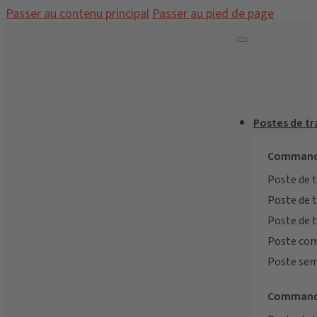
Passer au contenu principal
Passer au pied de page
Postes de t
Commande
Poste de 
Poste de 
Poste de 
Poste co
Poste sem
Commande