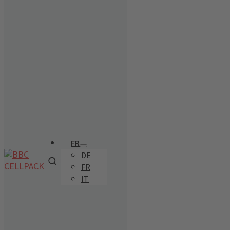
FR
DE
FR
IT