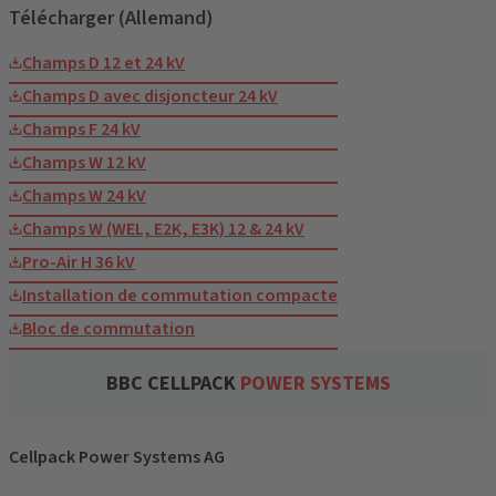
Télécharger (Allemand)
Champs D 12 et 24 kV
Champs D avec disjoncteur 24 kV
Champs F 24 kV
Champs W 12 kV
Champs W 24 kV
Champs W (WEL, E2K, E3K) 12 & 24 kV
Pro-Air H 36 kV
Installation de commutation compacte
Bloc de commutation
BBC CELLPACK
POWER SYSTEMS
Cellpack Power Systems AG